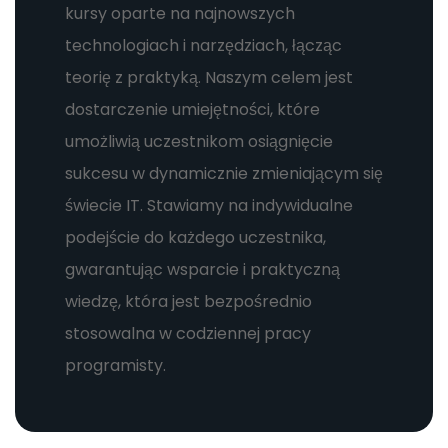
kursy oparte na najnowszych
technologiach i narzędziach, łącząc
teorię z praktyką. Naszym celem jest
dostarczenie umiejętności, które
umożliwią uczestnikom osiągnięcie
sukcesu w dynamicznie zmieniającym się
świecie IT. Stawiamy na indywidualne
podejście do każdego uczestnika,
gwarantując wsparcie i praktyczną
wiedzę, która jest bezpośrednio
stosowalna w codziennej pracy
programisty.