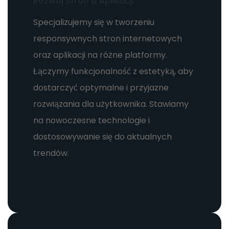
Rozwój Stron & Aplikacji
Specjalizujemy się w tworzeniu
responsywnych stron internetowych
oraz aplikacji na różne platformy.
Łączymy funkcjonalność z estetyką, aby
dostarczyć optymalne i przyjazne
rozwiązania dla użytkownika. Stawiamy
na nowoczesne technologie i
dostosowywanie się do aktualnych
trendów.