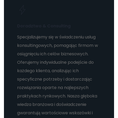
Doradztwo & Consulting
Specjalizujemy się w świadczeniu usług
konsultingowych, pomagając firmom w
osiągnięciu ich celów biznesowych.
Oferujemy indywidualne podejście do
każdego klienta, analizując ich
specyficzne potrzeby i dostarczając
rozwiązania oparte na najlepszych
praktykach rynkowych. Nasza głęboka
wiedza branżowa i doświadczenie
gwarantują wartościowe wskazówki i