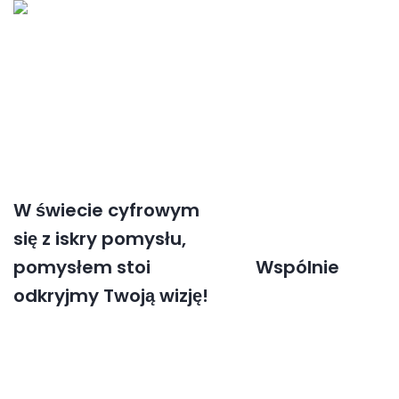
W świecie cyfrowym
każdy projekt rodzi
się z iskry pomysłu,
a za każdym
pomysłem stoi
pasja i cel.
Wspólnie
odkryjmy Twoją wizję!