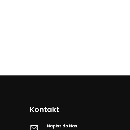
Kontakt
Napisz do Nas.