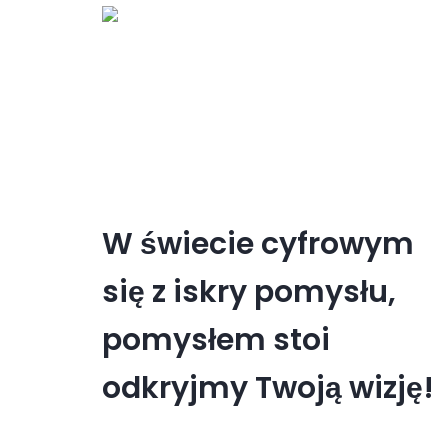
W świecie cyfrowym
k
się z iskry pomysłu,
a 
pomysłem stoi
pasja i 
odkryjmy Twoją wizję!