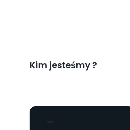
Kim jesteśmy ?